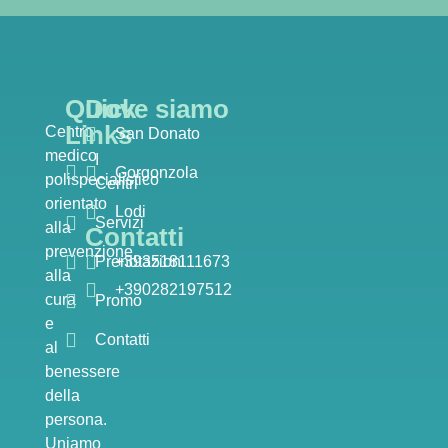
Quick
Dove siamo
Links
Centro
San Donato
medico
I
Gorgonzola
polispecialistico
Centri
orientato
Lodi
Servizi
alla
Contatti
prevenzione,
Prenotazioni
+393518111673
alla
+390282197512
cura
Promo
e
Contatti
al
benessere
della
persona.
Uniamo